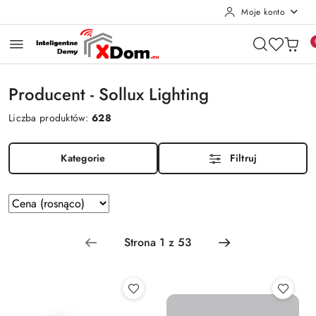
Moje konto
Przejdź do treści głównej
Przejdź do wyszukiwarki
Przejdź do moje konto
Przejdź do menu głównego
Przejdź do stopki
Producent - Sollux Lighting
Liczba produktów:
628
Kategorie
Filtruj
Zastosowano sortowanie: Cena (rosnąco).
Sortuj
według