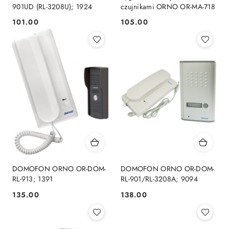
901UD (RL-3208U); 1924
czujnikami ORNO OR-MA-718
101.00
105.00
Cena:
Cena:
DOMOFON ORNO OR-DOM-
DOMOFON ORNO OR-DOM-
RL-913; 1391
RL-901/RL-3208A; 9094
135.00
138.00
Cena:
Cena: