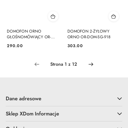
DOMOFON ORNO
DOMOFON 2-ŻYŁOWY
GŁOŚNOMÓWIĄCY OR-
ORNO OR-DOM-SG-918
DOM-RE-920/W 2 UNIFONY
290.00
303.00
Cena:
Cena:
Dane adresowe
Sklep XDom Informacje