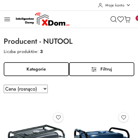
Moje konto
Przejdź do treści głównej
Przejdź do wyszukiwarki
Przejdź do moje konto
Przejdź do menu głównego
Przejdź do stopki
Producent - NUTOOL
Liczba produktów:
3
Kategorie
Filtruj
Zastosowano
Sortuj
według
sortowanie:
Cena
(rosnąco).