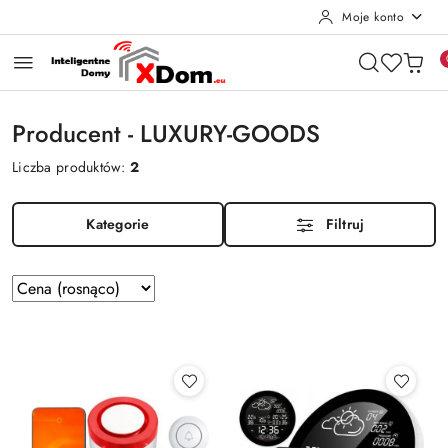
Moje konto
Przejdź do treści głównej
Przejdź do wyszukiwarki
Przejdź do moje konto
Przejdź do menu głównego
Przejdź do stopki
Producent - LUXURY-GOODS
Liczba produktów:
2
Kategorie
Filtruj
Zastosowano
Sortuj
według
sortowanie:
Cena
(rosnąco).