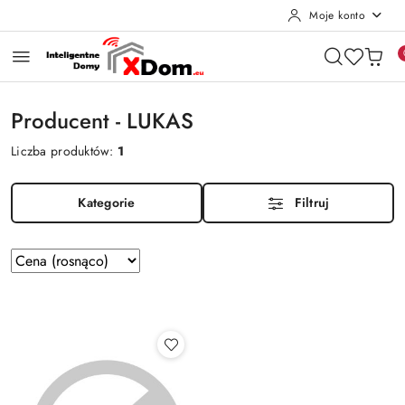
Moje konto
Przejdź do treści głównej
Przejdź do wyszukiwarki
Przejdź do moje konto
Przejdź do menu głównego
Przejdź do stopki
Producent - LUKAS
Liczba produktów:
1
Kategorie
Filtruj
Zastosowano
Sortuj
według
sortowanie:
Cena
(rosnąco).