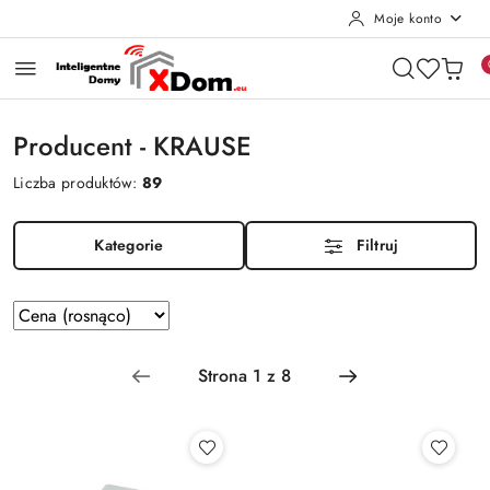
Moje konto
Przejdź do treści głównej
Przejdź do wyszukiwarki
Przejdź do moje konto
Przejdź do menu głównego
Przejdź do stopki
Producent - KRAUSE
Liczba produktów:
89
Kategorie
Filtruj
Zastosowano
Sortuj
według
sortowanie:
Cena
(rosnąco).