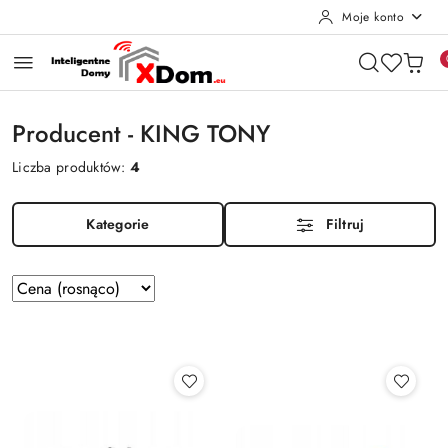
Moje konto
Przejdź do treści głównej
Przejdź do wyszukiwarki
Przejdź do moje konto
Przejdź do menu głównego
Przejdź do stopki
Producent - KING TONY
Liczba produktów:
4
Kategorie
Filtruj
Zastosowano
Sortuj
według
sortowanie:
Cena
(rosnąco).