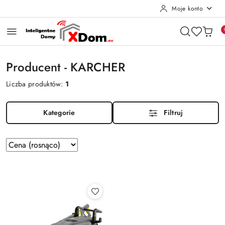
Moje konto
Przejdź do treści głównej
Przejdź do wyszukiwarki
Przejdź do moje konto
Przejdź do menu głównego
Przejdź do stopki
Producent - KARCHER
Liczba produktów:
1
Kategorie
Filtruj
Zastosowano
Sortuj
według
sortowanie:
Cena
(rosnąco).