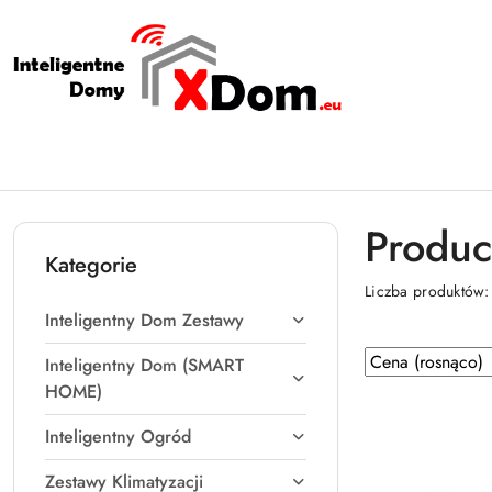
Przejdź do treści głównej
Przejdź do wyszukiwarki
Przejdź do moje konto
Przejdź do menu głównego
Przejdź do stopki
Produc
Kategorie
Liczba produktów
Inteligentny Dom Zestawy
Zastosowano
Sortuj
Inteligentny Dom (SMART
według
sortowanie:
HOME)
Cena
Inteligentny Ogród
(rosnąco).
Zestawy Klimatyzacji