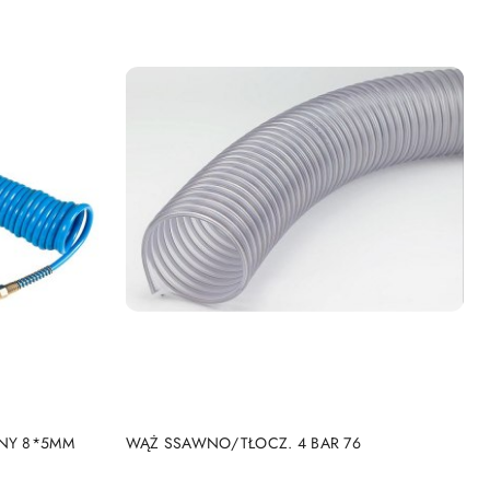
KA
DODAJ DO KOSZYKA
LNY 8*5MM
WĄŻ SSAWNO/TŁOCZ. 4 BAR 76