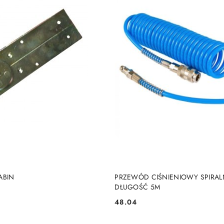
DODAJ DO KOSZYKA
DODAJ DO KOSZY
ABIN
PRZEWÓD CIŚNIENIOWY SPIRA
DŁUGOŚĆ 5M
48.04
Cena: