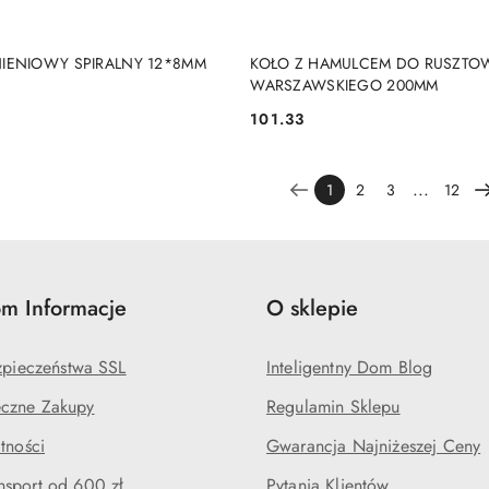
DODAJ DO KOSZYKA
DODAJ DO KOSZY
IENIOWY SPIRALNY 12*8MM
KOŁO Z HAMULCEM DO RUSZTO
WARSZAWSKIEGO 200MM
101.33
Cena:
...
1
2
3
12
m Informacje
O sklepie
ezpieczeństwa SSL
Inteligentny Dom Blog
czne Zakupy
Regulamin Sklepu
tności
Gwarancja Najniżeszej Ceny
sport od 600 zł
Pytania Klientów