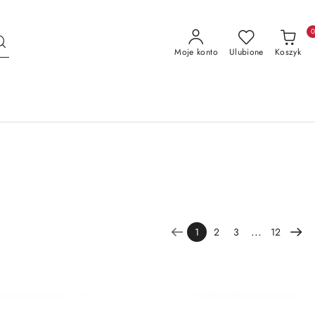
Moje konto
Ulubione
Koszyk
...
1
2
3
12