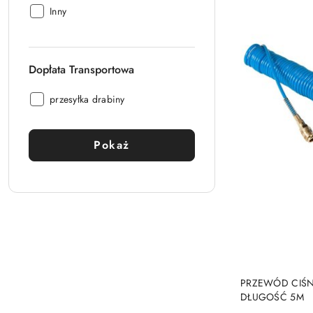
Producent:
Inny
Dopłata Transportowa
Dopłata
przesyłka drabiny
Transportowa:
Pokaż
PRZEWÓD CIŚN
DŁUGOŚĆ 5M