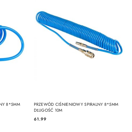
KA
DODAJ DO KOSZYKA
LNY 8*5MM
PRZEWÓD CIŚNIENIOWY SPIRALNY 8*5MM
DŁUGOŚĆ 10M
61.99
Cena: