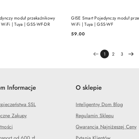
DODAJ DO KOSZYKA
DODAJ DO KOSZY
dynczy moduł przekaźnikowy
GISE Smart Pojedynczy moduł prz
 WiFi | Tuya | GSS-WF-DR
WiFi | Tuya | GSS-WF
59.00
Cena:
1
2
3
m Informacje
O sklepie
ezpieczeństwa SSL
Inteligentny Dom Blog
czne Zakupy
Regulamin Sklepu
tności
Gwarancja Najniżeszej Ceny
sport od 600 zł
Pytania Klientów