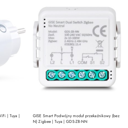
KA
DODAJ DO KOSZYKA
iFi | Tuya |
GISE Smart Podwójny moduł przekaźnikowy (bez
N) Zigbee | Tuya | GDS-ZB-NN