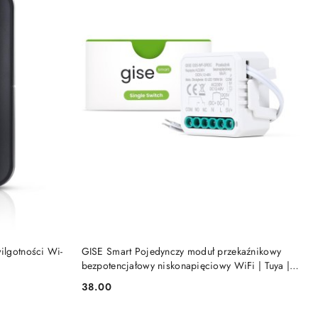
KA
DODAJ DO KOSZYKA
ilgotności Wi-
GISE Smart Pojedynczy moduł przekaźnikowy
bezpotencjałowy niskonapięciowy WiFi | Tuya |
GSS-WF-DRDC
38.00
Cena: