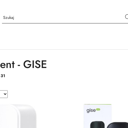
ent - GISE
:
31