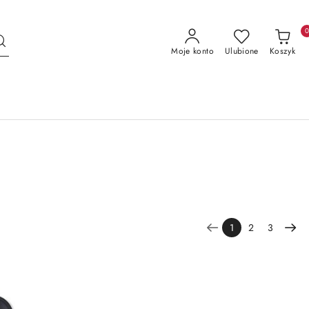
Moje konto
Ulubione
Koszyk
1
2
3