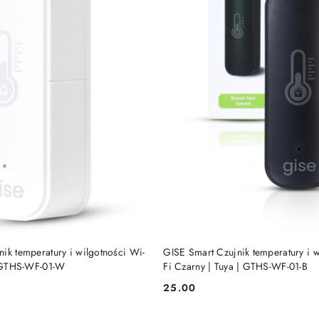
DODAJ DO KOSZYKA
DODAJ DO KOSZY
ik temperatury i wilgotności Wi-
GISE Smart Czujnik temperatury i w
 | GTHS-WF-01-W
Fi Czarny | Tuya | GTHS-WF-01-B
25.00
Cena: