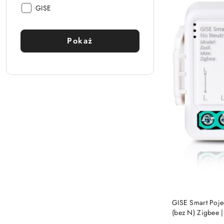
Producent:
GISE
Pokaż
GISE Smart Poje
(bez N) Zigbee 