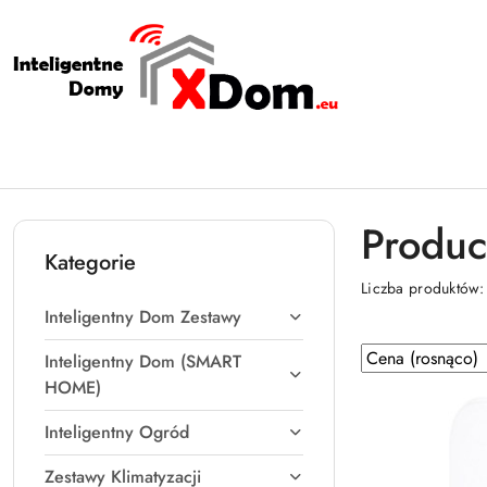
Przejdź do treści głównej
Przejdź do wyszukiwarki
Przejdź do moje konto
Przejdź do menu głównego
Przejdź do stopki
Produc
Kategorie
Liczba produktów
Inteligentny Dom Zestawy
Zastosowano
Sortuj
Inteligentny Dom (SMART
według
sortowanie:
HOME)
Cena
Inteligentny Ogród
(rosnąco).
Zestawy Klimatyzacji