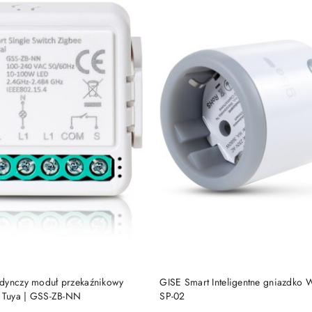
DODAJ DO KOSZYKA
DODAJ DO KOSZY
dynczy moduł przekaźnikowy
GISE Smart Inteligentne gniazdko W
| Tuya | GSS-ZB-NN
SP-02