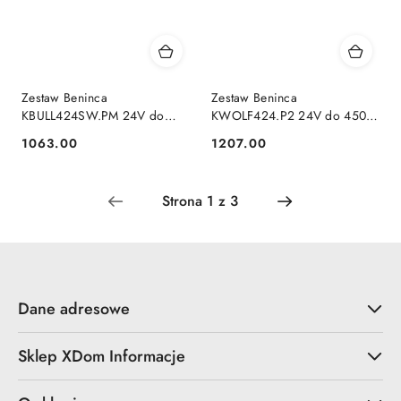
Zestaw Beninca
Zestaw Beninca
KBULL424SW.PM 24V do
KWOLF424.P2 24V do 450kg
400kg bram przesuwnych
bram przesuwnych
1063.00
1207.00
Cena:
Cena:
Dane adresowe
Sklep XDom Informacje