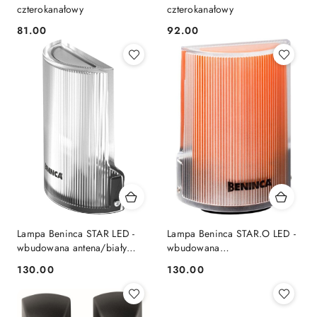
czterokanałowy
czterokanałowy
81.00
92.00
Cena:
Cena:
Lampa Beninca STAR LED -
Lampa Beninca STAR.O LED -
wbudowana antena/biały
wbudowana
odbłyśnik (953402665)
antena/pomarańczowy
130.00
130.00
Cena:
Cena:
odbłyśnik (953407137)