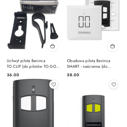
Uchwyt pilota Beninca
Obudowa pilota Beninca
TO.CLIP (do pilotów TO.GO
SMART - naścienna (do
A/VA)
pilotów TO.GO A/VA)
36.00
58.00
Cena:
Cena: