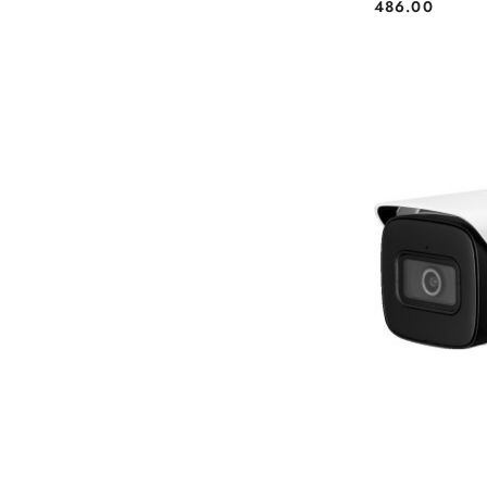
486.00
Cena: