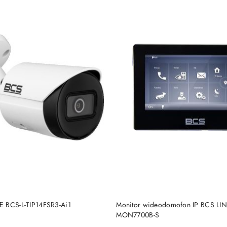
BRAK TOWARU
BRAK TOWARU
E BCS-L-TIP14FSR3-Ai1
Monitor wideodomofon IP BCS LI
MON7700B-S