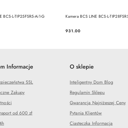
BRAK TOWARU
BRAK TOWARU
E BCS-L-TIP25FSR5-Ai1-G
Kamera BCS LINE BCS-L-TIP28FSR5
931.00
Cena:
m Informacje
O sklepie
ezpieczeństwa SSL
Inteligentny Dom Blog
czne Zakupy
Regulamin Sklepu
tności
Gwarancja Najniżeszej Ceny
sport od 600 zł
Pytania Klientów
4h
Ciasteczka Informacja