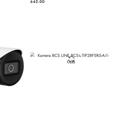
642.00
Cena:
BRAK TOWARU