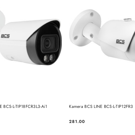
BRAK TOWARU
DODAJ DO KOSZYKA
E BCS-L-TIP18FCR3L3-Ai1
Kamera BCS LINE BCS-L-TIP12FR3
281.00
Cena: