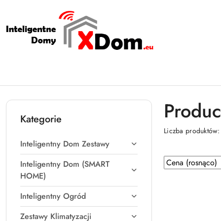
Przejdź do treści głównej
Przejdź do wyszukiwarki
Przejdź do moje konto
Przejdź do menu głównego
Przejdź do stopki
Produc
Kategorie
Liczba produktów
Inteligentny Dom Zestawy
Zastosowano
Sortuj
Inteligentny Dom (SMART
według
sortowanie:
HOME)
Cena
Inteligentny Ogród
(rosnąco).
Zestawy Klimatyzacji