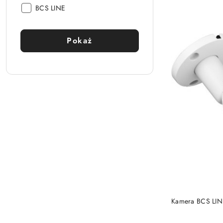
Producent:
BCS LINE
Pokaż
Kamera BCS LIN