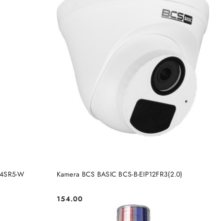
BRAK TOWARU
KA
24SR5-W
Kamera BCS BASIC BCS-B-EIP12FR3(2.0)
154.00
Cena: