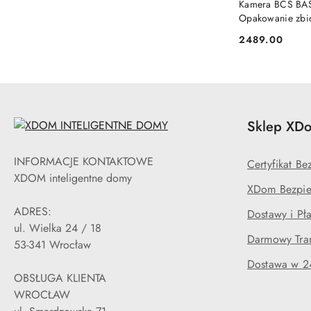
Kamera BCS BAS
Opakowanie zbio
2489.00
Cena:
Sklep XDo
INFORMACJE KONTAKTOWE
Certyfikat B
XDOM inteligentne domy
XDom Bezpie
ADRES:
Dostawy i Pła
ul. Wielka 24 / 18
Darmowy Tran
53-341 Wrocław
Dostawa w 2
OBSŁUGA KLIENTA
WROCŁAW