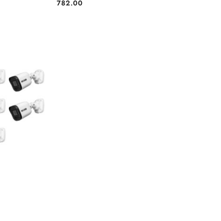
782.00
Cena: