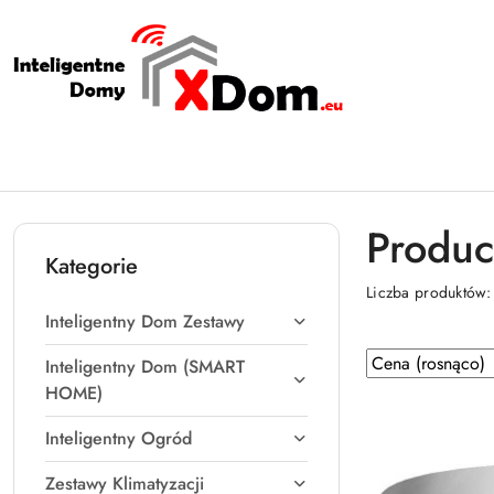
Przejdź do treści głównej
Przejdź do wyszukiwarki
Przejdź do moje konto
Przejdź do menu głównego
Przejdź do stopki
Produc
Kategorie
Liczba produktów
Inteligentny Dom Zestawy
Zastosowano
Sortuj
Inteligentny Dom (SMART
według
sortowanie:
HOME)
Cena
Inteligentny Ogród
(rosnąco).
Zestawy Klimatyzacji