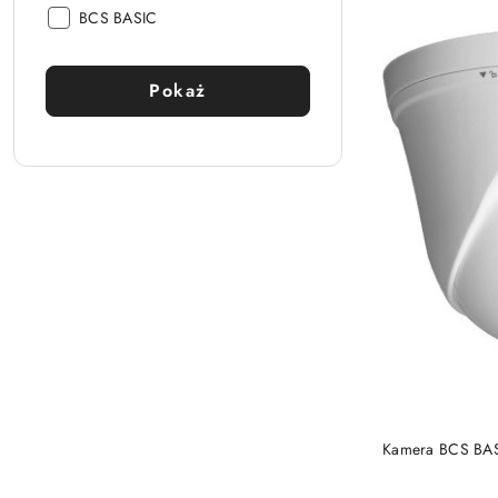
Producent:
BCS BASIC
Pokaż
Kamera BCS BAS