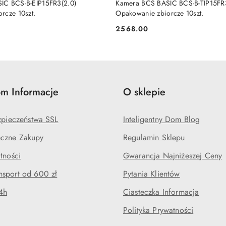
IC BCS-B-EIP15FR3(2.0)
Kamera BCS BASIC BCS-B-TIP15FR
rcze 10szt.
Opakowanie zbiorcze 10szt.
2568.00
Cena:
m Informacje
O sklepie
ezpieczeństwa SSL
Inteligentny Dom Blog
czne Zakupy
Regulamin Sklepu
tności
Gwarancja Najniżeszej Ceny
sport od 600 zł
Pytania Klientów
4h
Ciasteczka Informacja
Polityka Prywatności